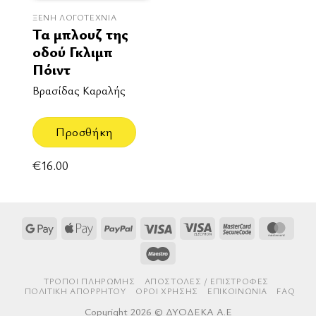
ΞΈΝΗ ΛΟΓΟΤΕΧΝΊΑ
Τα μπλουζ της
οδού Γκλιμπ
Πόιντ
Βρασίδας Καραλής
Προσθήκη
€
16.00
Google
Apple
PayPal
Visa
Visa
MasterCard
Mast
Pay
Pay
Electron
2
Maestro
ΤΡΌΠΟΙ ΠΛΗΡΩΜΉΣ
AΠΟΣΤΟΛΈΣ / ΕΠΙΣΤΡΟΦΈΣ
ΠΟΛΙΤΙΚΉ ΑΠΟΡΡΉΤΟΥ
ΌΡΟΙ ΧΡΉΣΗΣ
ΕΠΙΚΟΙΝΩΝΊΑ
FAQ
Copyright 2026 © ΔΥΟΔΕΚΑ Α.Ε