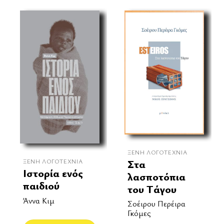
ΞΈΝΗ ΛΟΓΟΤΕΧΝΊΑ
ΞΈΝΗ ΛΟΓΟΤΕΧΝΊΑ
Στα
Ιστορία ενός
λασποτόπια
παιδιού
του Τάγου
Άννα Κιμ
Σοέιρου Περέιρα
Γκόμες