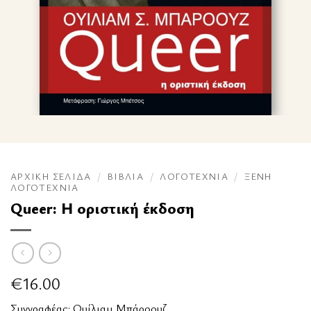
ΑΡΧΙΚΉ ΣΕΛΊΔΑ
/
ΒΙΒΛΊΑ
/
ΛΟΓΟΤΕΧΝΊΑ
/
ΞΈΝΗ
ΛΟΓΟΤΕΧΝΊΑ
Queer: Η οριστική έκδοση
€
16.00
Συγγραφέας:
Ουίλιαμ Μπάροουζ