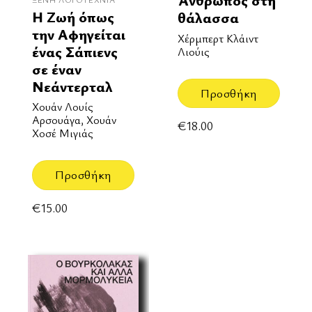
Άνθρωπος στη
Η Ζωή όπως
θάλασσα
την Αφηγείται
Χέρμπερτ Κλάιντ
ένας Σάπιενς
Λιούις
σε έναν
Νεάντερταλ
Προσθήκη
Χουάν Λουίς
Αρσουάγα, Χουάν
€
18.00
Χοσέ Μιγιάς
Προσθήκη
€
15.00