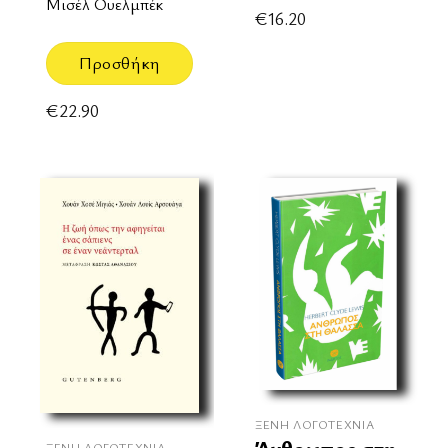
Μισέλ Ουελμπέκ
€
16.20
Προσθήκη
€
22.90
ΞΈΝΗ ΛΟΓΟΤΕΧΝΊΑ
ΞΈΝΗ ΛΟΓΟΤΕΧΝΊΑ