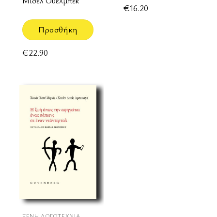
Μισέλ Ουελμπέκ
€
16.20
Προσθήκη
€
22.90
ΞΈΝΗ ΛΟΓΟΤΕΧΝΊΑ