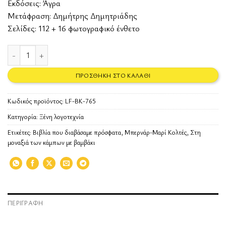
Εκδόσεις:
Άγρα
Μετάφραση: Δημήτρης Δημητριάδης
Σελίδες: 112 + 16 φωτογραφικό ένθετο
Στη μοναξιά των κάμπων με βαμβάκι ποσότητα
ΠΡΟΣΘΉΚΗ ΣΤΟ ΚΑΛΆΘΙ
Κωδικός προϊόντος:
LF-BK-765
Κατηγορία:
Ξένη λογοτεχνία
Ετικέτες:
Βιβλία που διαβάσαμε πρόσφατα
,
Μπερνάρ-Μαρί Κολτές
,
Στη
μοναξιά των κάμπων με βαμβάκι
ΠΕΡΙΓΡΑΦΉ