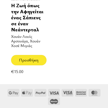
Η Ζωή όπως
την Αφηγείται
ένας Σάπιενς
σε έναν
Νεάντερταλ
Χουάν Λουίς
Αρσουάγα, Χουάν
Χοσέ Μιγιάς
Προσθήκη
€
15.00
Google
Apple
PayPal
Visa
Visa
MasterCard
Mast
Pay
Pay
Electron
2
Maestro