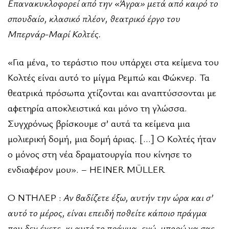
Επανακυκλοφορεί από την «Άγρα» μετά από καιρό
το
σπουδαίο, κλασικό πλέον, θεατρικό έργο του
Μπερνάρ-Μαρί Κολτές.
«Για μένα, το τεράστιο που υπάρχει στα κείμενα του
Κολτές είναι αυτό το μίγμα Ρεμπώ και Φώκνερ. Τα
θεατρικά πρόσωπα χτίζονται και αναπτύσσονται με
αφετηρία αποκλειστικά και μόνο τη γλώσσα.
Συγχρόνως βρίσκουμε σ’ αυτά τα κείμενα μια
μολιερική δομή, μια δομή άριας. […] Ο Κολτές ήταν
ο μόνος στη νέα δραματουργία που κίνησε το
ενδιαφέρον μου». – HEINER MÜLLER
O ΝΤΗΛΕΡ :
Αν βαδίζετε έξω, αυτήν την ώρα και σ’
αυτό το μέρος, είναι επειδή ποθείτε κάποιο πράγμα
που δεν έχετε, κι αυτό το πράγμα, εγώ, μπορώ να σας