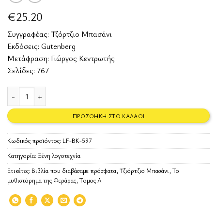
€
25.20
Συγγραφέας:
Τζόρτζιο Μπασάνι
Εκδόσεις:
Gutenberg
Μετάφραση: Γιώργος Κεντρωτής
Σελίδες: 767
Το μυθιστόρημα της Φεράρας, Τόμος Α ποσότητα
ΠΡΟΣΘΉΚΗ ΣΤΟ ΚΑΛΆΘΙ
Κωδικός προϊόντος:
LF-BK-597
Κατηγορία:
Ξένη λογοτεχνία
Ετικέτες:
Βιβλία που διαβάσαμε πρόσφατα
,
Τζιόρτζιο Μπασάνι
,
Το
μυθιστόρημα της Φεράρας
,
Τόμος Α