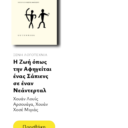
ΞΈΝΗ ΛΟΓΟΤΕΧΝΊΑ
Η Ζωή όπως
την Αφηγείται
ένας Σάπιενς
σε έναν
Νεάντερταλ
Χουάν Λουίς
Αρσουάγα, Χουάν
Χοσέ Μιγιάς
Προσθήκη