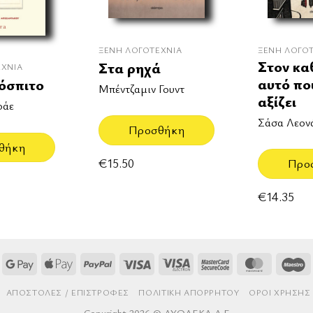
ΞΈΝΗ ΛΟΓΟΤΕΧΝΊΑ
ΞΈΝΗ ΛΟΓΟ
Στον κα
Στα ρηχά
ΕΧΝΊΑ
αυτό πο
όσπιτο
Μπέντζαμιν Γουντ
αξίζει
οάε
Σάσα Λεον
Προσθήκη
θήκη
€
15.50
Προ
€
14.35
Google
Apple
PayPal
Visa
Visa
MasterCard
MasterCa
M
Pay
Pay
Electron
2
AΠΟΣΤΟΛΈΣ / ΕΠΙΣΤΡΟΦΈΣ
ΠΟΛΙΤΙΚΉ ΑΠΟΡΡΉΤΟΥ
ΌΡΟΙ ΧΡΉΣΗΣ
Copyright 2026 © ΔΥΟΔΕΚΑ Α.Ε