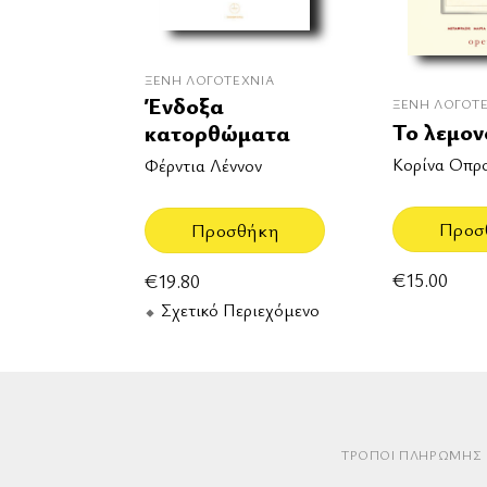
ΞΈΝΗ ΛΟΓΟΤΕΧΝΊΑ
Ένδοξα
ΞΈΝΗ ΛΟΓΟΤ
Το λεμον
κατορθώματα
Κορίνα Οπρ
Φέρντια Λέννον
Προσ
Προσθήκη
€
15.00
€
19.80
Σχετικό Περιεχόμενο
ΤΡΌΠΟΙ ΠΛΗΡΩΜΉΣ