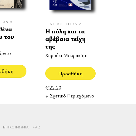
ΤΕΧΝΊΑ
ΞΈΝΗ ΛΟΓΟΤΕΧΝΊΑ
θένα
Η πόλη και τα
υ του
αβέβαια τείχη
της
άρντο
Χαρούκι Μουρακάμι
σθήκη
Προσθήκη
€
22.20
Σχετικό Περιεχόμενο
rd
aestro
ΕΠΙΚΟΙΝΩΝΊΑ
FAQ