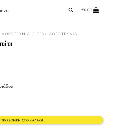
μενα
€
0.00
ΛΟΓΟΤΕΧΝΊΑ
/
ΞΈΝΗ ΛΟΓΟΤΕΧΝΊΑ
πίτι
ριάδου
ΠΡΟΣΘΉΚΗ ΣΤΟ ΚΑΛΆΘΙ