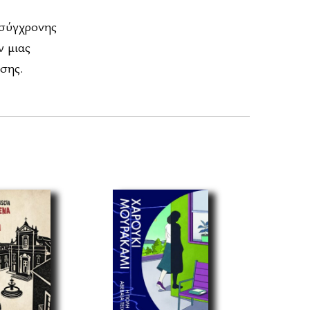
ς σύγχρονης
ν μιας
σης.