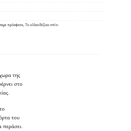
άσαμε πρόσφατα
,
Το ολλανδέζικο σπίτι
χωρα της
φέρνει στο
κίας.
το
όρτα του
α περάσει.