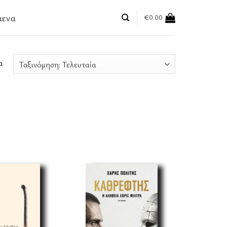
μενα
€
0.00
Sorted
α
by
latest