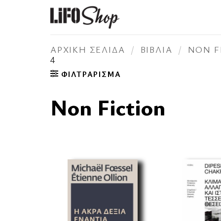
Μετάβαση
στο
περιεχόμενο
ΑΡΧΙΚΉ ΣΕΛΊΔΑ
/
ΒΙΒΛΊΑ
/
NON F
4
ΦΙΛΤΡΆΡΙΣΜΑ
Non Fiction