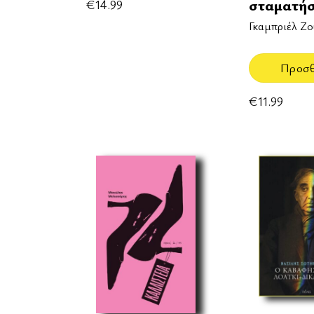
σταματή
€
14.99
Γκαμπριέλ Ζ
Προσ
€
11.99