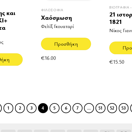
ΒΙΟΓΡΑΦΊΑ 
ΦΙΛΟΣΟΦΊΑ
ς και
21 ιστορ
Χαόσμωση
ΚΙ+
1821
Φελίξ Γκουαταρί
τα
Νίκος Για
ος
Προσθήκη
Προ
€
16.00
θήκη
€
15.50
1
2
3
4
5
6
7
…
51
52
53