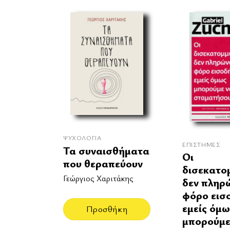
ΨΥΧΟΛΟΓΊΑ
ΕΠΙΣΤΉΜΕΣ
Τα συναισθήματα
Οι
που θεραπεύουν
δισεκατο
Γεώργιος Χαριτάκης
δεν πληρ
φόρο εισ
εμείς όμω
Προσθήκη
μπορούμε