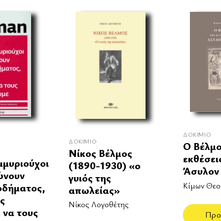
ΔΟΚΊΜΙΟ
ΔΟΚΊΜΙΟ
Ο Βέλμο
Νίκος Βέλμος
εκθέσει
μμυριούχοι
(1890-1930) «ο
Άσυλον
ώνουν
γυιός της
Κίμων Θε
οδήματος,
απωλείας»
ς
Νίκος Λογοθέτης
 να τους
Προ