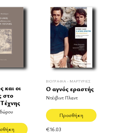
ΒΙΟΓΡΑΦΊΑ - ΜΑΡΤΥΡΊΕΣ
ς και οι
Ο αγνός εραστής
ς στο
Ντέιβιντ Πλαντ
 Τέχνης
οδώρου
Προσθήκη
€
16.03
σθήκη