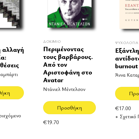
ΔΟΚΊΜΙΟ
ΨΥΧΟΛΟΓΊΑ
Περιμένοντας
ή αλλαγή
Εξάντλη
τους βαρβάρους.
ία:
αντίδοτ
Από τον
θέσεις
burnout
Αριστοφάνη στο
ραμπάρτι
Άννα Κατα
Avatar
Ντάνιελ Μέντελσον
θήκη
Προ
Προσθήκη
€
17.00
ριεχόμενο
Σχετικό 
€
19.70