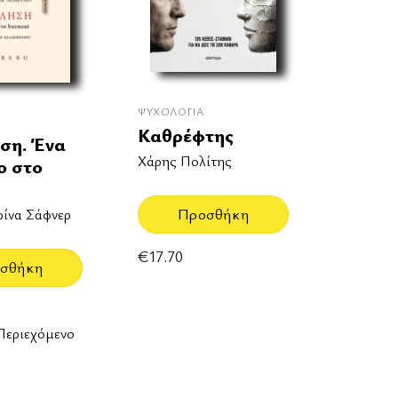
ΨΥΧΟΛΟΓΊΑ
Καθρέφτης
ση. Ένα
Χάρης Πολίτης
ο στο
Προσθήκη
ρίνα Σάφνερ
€
17.70
σθήκη
Περιεχόμενο