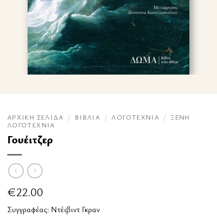
ΑΡΧΙΚΉ ΣΕΛΊΔΑ
/
ΒΙΒΛΊΑ
/
ΛΟΓΟΤΕΧΝΊΑ
/
ΞΈΝΗ
ΛΟΓΟΤΕΧΝΊΑ
Γουέιτζερ
€
22.00
Συγγραφέας:
Ντέιβιντ Γκραν