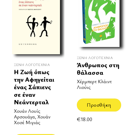
ΞΈΝΗ ΛΟΓΟΤΕΧΝΊΑ
Άνθρωπος στη
ΞΈΝΗ ΛΟΓΟΤΕΧΝΊΑ
Η Ζωή όπως
θάλασσα
την Αφηγείται
Χέρμπερτ Κλάιντ
ένας Σάπιενς
Λιούις
σε έναν
Νεάντερταλ
Προσθήκη
Χουάν Λουίς
Αρσουάγα, Χουάν
€
18.00
Χοσέ Μιγιάς