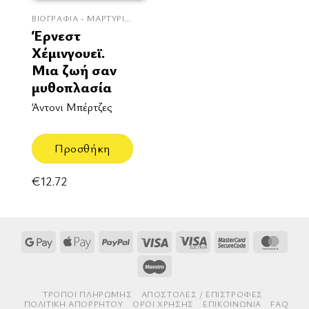
ΒΙΟΓΡΑΦΊΑ - ΜΑΡΤΥΡΊΕΣ
Έρνεστ
Χέμινγουεϊ.
Μια ζωή σαν
μυθοπλασία
Άντονι Μπέρτζες
Προσθήκη
€
12.72
Google
Apple
PayPal
Visa
Visa
MasterCard
Mast
Pay
Pay
Electron
2
Maestro
ΤΡΌΠΟΙ ΠΛΗΡΩΜΉΣ
AΠΟΣΤΟΛΈΣ / ΕΠΙΣΤΡΟΦΈΣ
ΠΟΛΙΤΙΚΉ ΑΠΟΡΡΉΤΟΥ
ΌΡΟΙ ΧΡΉΣΗΣ
ΕΠΙΚΟΙΝΩΝΊΑ
FAQ