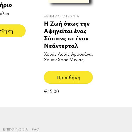
ήριο
σλερ
ΞΈΝΗ ΛΟΓΟΤΕΧΝΊΑ
Η Ζωή όπως την
Αφηγείται ένας
σθήκη
Σάπιενς σε έναν
Νεάντερταλ
Χουάν Λουίς Αρσουάγα,
Χουάν Χοσέ Μιγιάς
Προσθήκη
€
15.00
rd
aestro
ΕΠΙΚΟΙΝΩΝΊΑ
FAQ