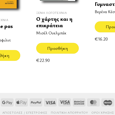
Γυμναστ
Βερένα Κέσ
ΞΈΝΗ ΛΟΓΟΤΕΧΝΊΑ
Ο χάρτης και η
ΕΧΝΊΑ
επικράτεια
le pas
Προ
Μισέλ Ουελμπέκ
€
16.20
σφιλντ
Προσθήκη
θήκη
€
22.90
Google
Apple
PayPal
Visa
Visa
MasterCard
MasterCa
M
Pay
Pay
Electron
2
AΠΟΣΤΟΛΈΣ / ΕΠΙΣΤΡΟΦΈΣ
ΠΟΛΙΤΙΚΉ ΑΠΟΡΡΉΤΟΥ
ΌΡΟΙ ΧΡΉΣΗΣ