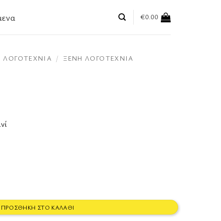
μενα
€
0.00
ΛΟΓΟΤΕΧΝΊΑ
/
ΞΈΝΗ ΛΟΓΟΤΕΧΝΊΑ
νί
ΠΡΟΣΘΉΚΗ ΣΤΟ ΚΑΛΆΘΙ