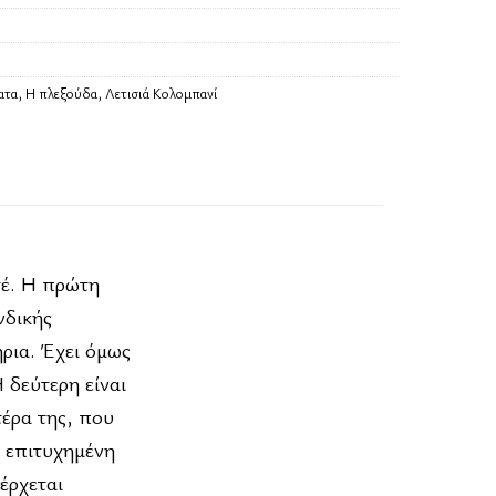
ατα
,
Η πλεξούδα
,
Λετισιά Κολομπανί
τέ. Η πρώτη
νδικής
ήρια. Έχει όμως
 δεύτερη είναι
τέρα της, που
ά επιτυχημένη
έρχεται