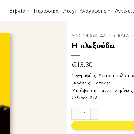
Βιβλία
Περιοδικά
Λέσχη Ανάγνωσης
Αντικεί
ΑΡΧΙΚΉ ΣΕΛΊΔΑ
/
ΒΙΒΛΊΑ
/
Η πλεξούδα
€
13.30
Συγγραφέας:
Λετισιά Κολομπα
Εκδόσεις:
Πατάκης
Μετάφραση: Γιάννης Στρίγκος
Σελίδες: 272
Η πλεξούδα ποσότητα