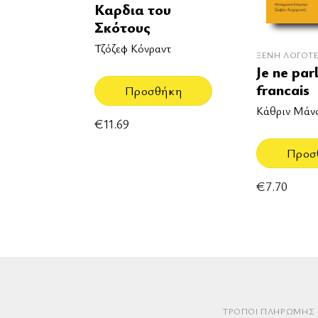
Καρδια του
Σκότους
Τζόζεφ Κόνραντ
ΞΈΝΗ ΛΟΓΟΤ
Je ne par
francais
Προσθήκη
Κάθριν Μάν
€
11.69
Προσ
€
7.70
ΤΡΌΠΟΙ ΠΛΗΡΩΜΉΣ