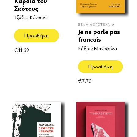
Καρδια του
Σκότους
Τζόζεφ Κόνραντ
ΞΈΝΗ ΛΟΓΟΤΕΧΝΊΑ
Je ne parle pas
Προσθήκη
francais
Κάθριν Μάνσφιλντ
€
11.69
Προσθήκη
€
7.70