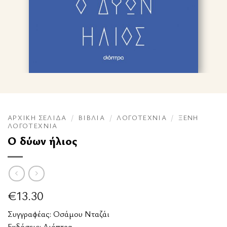
ΑΡΧΙΚΉ ΣΕΛΊΔΑ
/
ΒΙΒΛΊΑ
/
ΛΟΓΟΤΕΧΝΊΑ
/
ΞΈΝΗ
ΛΟΓΟΤΕΧΝΊΑ
Ο δύων ήλιος
€
13.30
Συγγραφέας:
Οσάμου Νταζάι
Εκδόσεις:
Διόπτρα