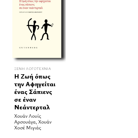
ΞΈΝΗ ΛΟΓΟΤΕΧΝΊΑ
Η Ζωή όπως
την Αφηγείται
ένας Σάπιενς
σε έναν
Νεάντερταλ
Χουάν Λουίς
Αρσουάγα, Χουάν
Χοσέ Μιγιάς