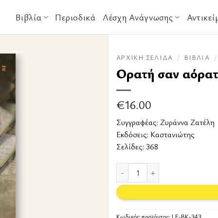
Βιβλία
Περιοδικά
Λέσχη Ανάγνωσης
Αντικεί
ΑΡΧΙΚΉ ΣΕΛΊΔΑ
/
ΒΙΒΛΊΑ
/
Ορατή σαν αόρα
€
16.00
Συγγραφέας:
Ζυράννα Ζατέλη
Εκδόσεις:
Καστανιώτης
Σελίδες: 368
Ορατή σαν αόρατη ποσότητα
Κωδικός προϊόντος:
LF-BK-343