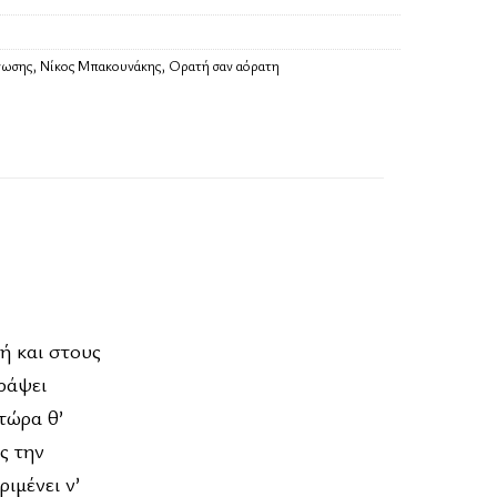
νωσης
,
Νίκος Μπακουνάκης
,
Ορατή σαν αόρατη
πή και στους
γράψει
τώρα θ’
ς την
ιμένει ν’