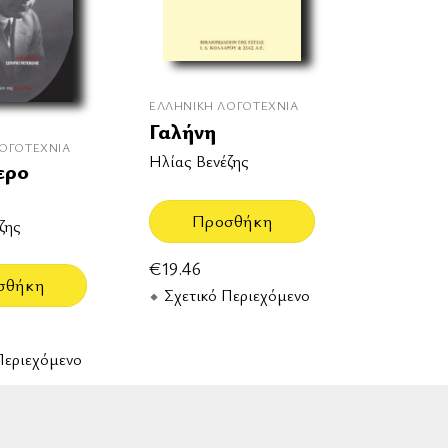
ΕΛΛΗΝΙΚΉ ΛΟΓΟΤΕΧΝΊΑ
Γαλήνη
ΟΓΟΤΕΧΝΊΑ
Ηλίας Βενέζης
ερο
Προσθήκη
ζης
€
19.46
σθήκη
Σχετικό Περιεχόμενο
Περιεχόμενο
rd
aestro