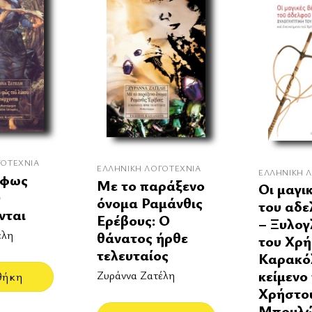
ΓΟΤΕΧΝΊΑ
ΕΛΛΗΝΙΚΉ ΛΟΓΟΤΕΧΝΊΑ
ΕΛΛΗΝΙΚΉ 
 φως
Με το παράξενο
Οι μαγι
υ
όνομα Ραμάνθις
του αδε
νται
Ερέβους: Ο
– Ξυλογ
έλη
θάνατος ήρθε
του Χρ
τελευταίος
Καρακόλ
κείμενο
Ζυράννα Ζατέλη
θήκη
Χρήστο
Μπουλ