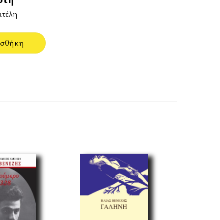
ατέλη
σθήκη