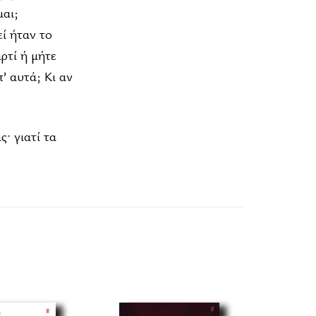
μαι;
ί ήταν το
ρτί ή μήτε
’ αυτά; Κι αν
· γιατί τα