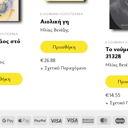
ΕΛΛΗΝΙΚΉ ΛΟΓΟΤΕΧΝΊΑ
Αιολική γη
Ηλίας Βενέζης
ΓΟΤΕΧΝΊΑ
άος στό
ΕΛΛΗΝΙΚΉ Λ
Προσθήκη
Το νούμ
31328
€
26.88
ος
Ηλίας Βενέ
Σχετικό Περιεχόμενο
θήκη
Προ
€
14.55
Σχετικό 
Google
Apple
PayPal
Visa
Visa
MasterCard
MasterCa
M
Pay
Pay
Electron
2