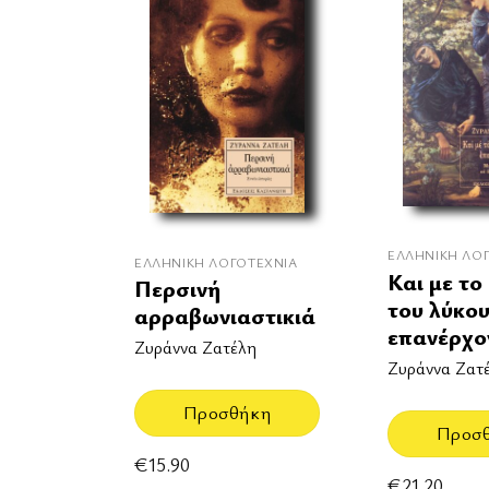
ΕΛΛΗΝΙΚΉ ΛΟ
ΕΛΛΗΝΙΚΉ ΛΟΓΟΤΕΧΝΊΑ
Και με το
Περσινή
του λύκο
αρραβωνιαστικιά
επανέρχο
Ζυράννα Ζατέλη
Ζυράννα Ζατ
Προσθήκη
Προσ
€
15.90
€
21.20