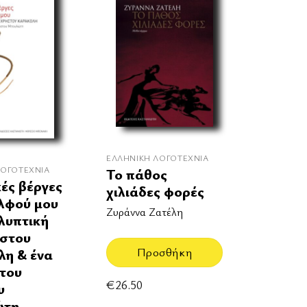
ΕΛΛΗΝΙΚΉ ΛΟΓΟΤΕΧΝΊΑ
ΛΟΓΟΤΕΧΝΊΑ
Το πάθος
κές βέργες
χιλιάδες φορές
λφού μου
Ζυράννα Ζατέλη
λυπτική
ήστου
Προσθήκη
η & ένα
 του
€
26.50
υ
ώτη