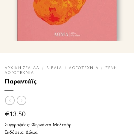
ΑΡΧΙΚΉ ΣΕΛΊΔΑ
/
ΒΙΒΛΊΑ
/
ΛΟΓΟΤΕΧΝΊΑ
/
ΞΈΝΗ
ΛΟΓΟΤΕΧΝΊΑ
Παραντάϊς
€
13.50
Συγγραφέας:
Φερνάντα Μελτσόρ
Εκδόσεις:
Δώμα