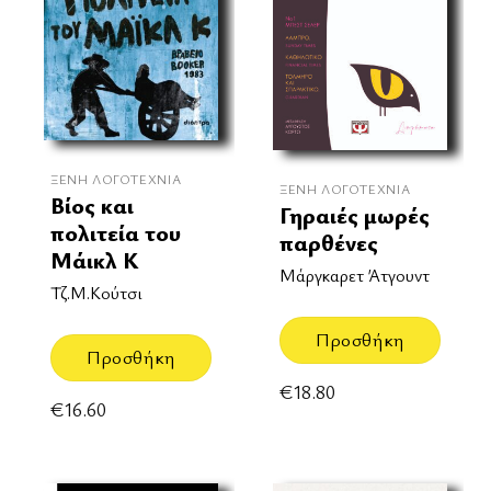
ΞΈΝΗ ΛΟΓΟΤΕΧΝΊΑ
ΞΈΝΗ ΛΟΓΟΤΕΧΝΊΑ
Βίος και
Γηραιές μωρές
πολιτεία του
παρθένες
Μάικλ Κ
Μάργκαρετ Άτγουντ
Τζ.Μ.Κούτσι
Προσθήκη
Προσθήκη
€
18.80
€
16.60