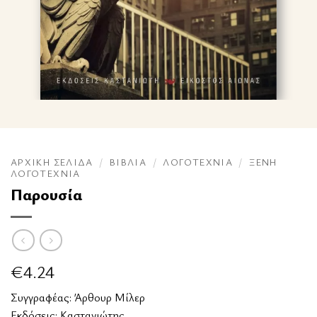
ΑΡΧΙΚΉ ΣΕΛΊΔΑ
/
ΒΙΒΛΊΑ
/
ΛΟΓΟΤΕΧΝΊΑ
/
ΞΈΝΗ
ΛΟΓΟΤΕΧΝΊΑ
Παρουσία
€
4.24
Συγγραφέας:
Άρθουρ Μίλερ
Εκδόσεις:
Καστανιώτης