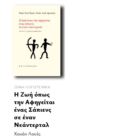
ΞΈΝΗ ΛΟΓΟΤΕΧΝΊΑ
Η Ζωή όπως
την Αφηγείται
ένας Σάπιενς
σε έναν
Νεάντερταλ
Χουάν Λουίς