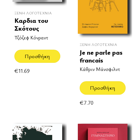
ΞΈΝΗ ΛΟΓΟΤΕΧΝΊΑ
Καρδια του
Σκότους
Τζόζεφ Κόνραντ
ΞΈΝΗ ΛΟΓΟΤΕΧΝΊΑ
Je ne parle pas
Προσθήκη
francais
Κάθριν Μάνσφιλντ
€
11.69
Προσθήκη
€
7.70