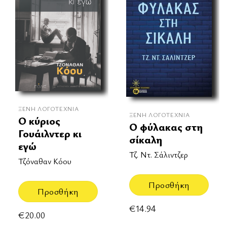
ΞΈΝΗ ΛΟΓΟΤΕΧΝΊΑ
ΞΈΝΗ ΛΟΓΟΤΕΧΝΊΑ
Ο κύριος
Ο φύλακας στη
Γουάιλντερ κι
σίκαλη
εγώ
Τζ. Ντ. Σάλιντζερ
Τζόναθαν Κόου
Προσθήκη
Προσθήκη
€
14.94
€
20.00