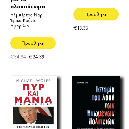
ολοκαύτωμα
Προσθήκη
Αλμπέρτος Ναρ,
Έρικα Κούνιο-
Αμαρίλιο
€
13.36
Προσθήκη
Original
Η
€
34.84
€
24.39
price
τρέχουσα
was:
τιμή
€34.84.
είναι:
€24.39.