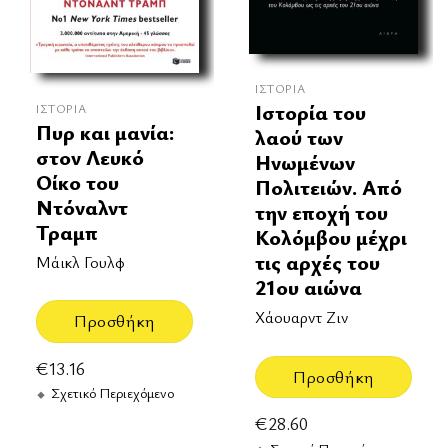
ΙΣΤΟΡΊΑ
Ιστορία του
ΙΣΤΟΡΊΑ
Πυρ και μανία:
λαού των
στον Λευκό
Ηνωμένων
Οίκο του
Πολιτειών. Από
Ντόναλντ
την εποχή του
Τραμπ
Κολόμβου μέχρι
τις αρχές του
Μάικλ Γουλφ
21ου αιώνα
Χάουαρντ Ζιν
Προσθήκη
€
13.16
Προσθήκη
Σχετικό Περιεχόμενο
€
28.60