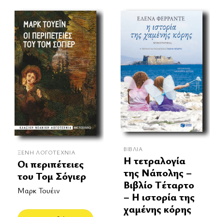
ΒΙΒΛΊΑ
ΞΈΝΗ ΛΟΓΟΤΕΧΝΊΑ
Η τετραλογία
Οι περιπέτειες
της Νάπολης –
του Τομ Σόγιερ
Βιβλίο Τέταρτο
Μαρκ Τουέιν
– Η ιστορία της
χαμένης κόρης