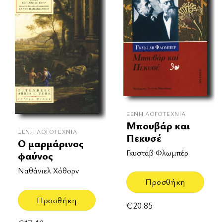
ΞΈΝΗ ΛΟΓΟΤΕΧΝΊΑ
Μπουβάρ και
ΞΈΝΗ ΛΟΓΟΤΕΧΝΊΑ
Πεκυσέ
O μαρμάρινος
Γκυστάβ Φλωμπέρ
φαύνος
Nαθάνιελ Χόθορν
Προσθήκη
Προσθήκη
€
20.85