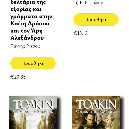
δελτάρια της
Τζ. Ρ. Ρ. Τόλκιν
εξορίας και
γράμματα στην
Προσθήκη
Καίτη Δρόσου
και τον Άρη
€
13.13
Αλεξάνδρου
Γιάννης Ρίτσος
Προσθήκη
€
20.85