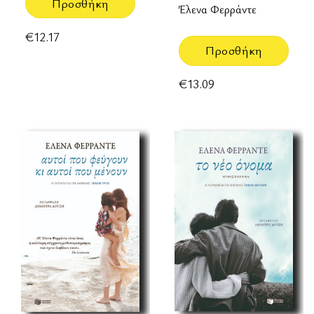
Προσθήκη
Έλενα Φερράντε
€
12.17
Προσθήκη
€
13.09