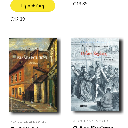
€
13.85
Προσθήκη
€
12.39
ΛΈΣΧΗ ΑΝΆΓΝΩΣΗΣ
ΛΈΣΧΗ ΑΝΆΓΝΩΣΗΣ
Ο Δον Κιχώτης