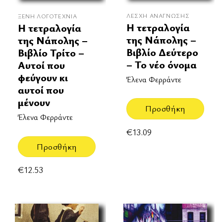
ΛΈΣΧΗ ΑΝΆΓΝΩΣΗΣ
ΞΈΝΗ ΛΟΓΟΤΕΧΝΊΑ
Η τετραλογία
Η τετραλογία
της Νάπολης –
της Νάπολης –
Βιβλίο Δεύτερο
Βιβλίο Τρίτο –
– Το νέο όνομα
Αυτοί που
φεύγουν κι
Έλενα Φερράντε
αυτοί που
μένουν
Προσθήκη
Έλενα Φερράντε
€
13.09
Προσθήκη
€
12.53