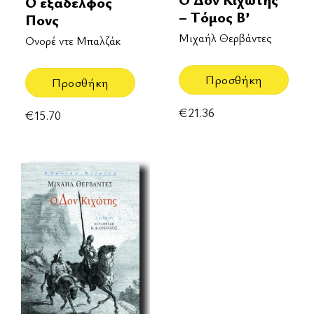
Ο εξάδελφος
– Τόμος Β’
Πονς
Μιχαήλ Θερβάντες
Ονορέ ντε Μπαλζάκ
Προσθήκη
Προσθήκη
€
21.36
€
15.70