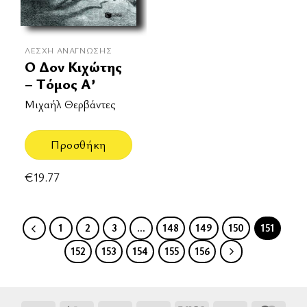
ΛΈΣΧΗ ΑΝΆΓΝΩΣΗΣ
Ο Δον Κιχώτης
– Τόμος Α’
Μιχαήλ Θερβάντες
Προσθήκη
€
19.77
1
2
3
…
148
149
150
151
152
153
154
155
156