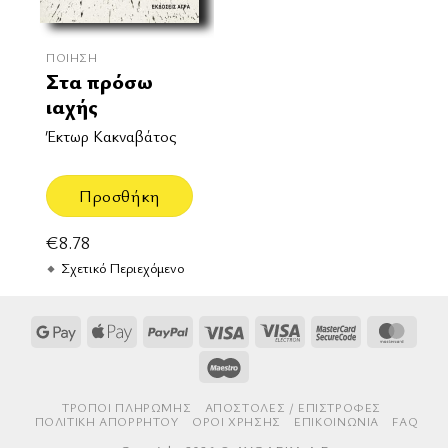
ΠΟΊΗΣΗ
Στα πρόσω
ιαχής
Έκτωρ Κακναβάτος
Προσθήκη
€
8.78
Σχετικό Περιεχόμενο
Google
Apple
PayPal
Visa
Visa
MasterCard
Mast
Pay
Pay
Electron
2
Maestro
ΤΡΌΠΟΙ ΠΛΗΡΩΜΉΣ
AΠΟΣΤΟΛΈΣ / ΕΠΙΣΤΡΟΦΈΣ
ΠΟΛΙΤΙΚΉ ΑΠΟΡΡΉΤΟΥ
ΌΡΟΙ ΧΡΉΣΗΣ
ΕΠΙΚΟΙΝΩΝΊΑ
FAQ