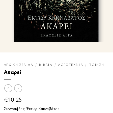
ΑΡΧΙΚΉ ΣΕΛΊΔΑ
/
ΒΙΒΛΊΑ
/
ΛΟΓΟΤΕΧΝΊΑ
/
ΠΟΊΗΣΗ
Ακαρεί
€
10.25
Συγγραφέας:
Έκτωρ Κακναβάτος