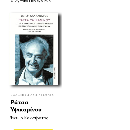
Σχετικό Περιεχόμενο
ΕΛΛΗΝΙΚΉ ΛΟΓΟΤΕΧΝΊΑ
Ράτσα
Υψικαμίνου
Έκτωρ Κακναβάτος