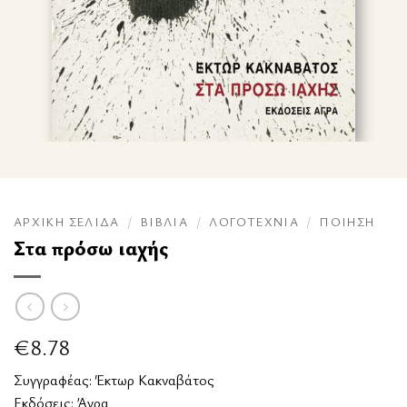
ΑΡΧΙΚΉ ΣΕΛΊΔΑ
/
ΒΙΒΛΊΑ
/
ΛΟΓΟΤΕΧΝΊΑ
/
ΠΟΊΗΣΗ
Στα πρόσω ιαχής
€
8.78
Συγγραφέας:
Έκτωρ Κακναβάτος
Εκδόσεις:
Άγρα