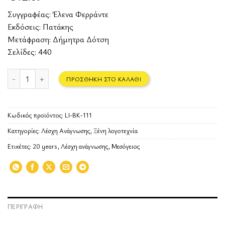
Συγγραφέας:
Έλενα Φερράντε
Εκδόσεις:
Πατάκης
Μετάφραση: Δήμητρα Δότση
Σελίδες: 440
Η τετραλογία της Νάπολης - Βιβλίο Πρώτο - Η υπέροχη φίλη μου πο
ΠΡΟΣΘΉΚΗ ΣΤΟ ΚΑΛΆΘΙ
Κωδικός προϊόντος:
LI-BK-111
Κατηγορίες:
Λέσχη Ανάγνωσης
,
Ξένη λογοτεχνία
Ετικέτες:
20 years
,
Λέσχη ανάγνωσης
,
Μεσόγειος
ΠΕΡΙΓΡΑΦΉ