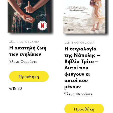
ΞΈΝΗ ΛΟΓΟΤΕΧΝΊΑ
ΞΈΝΗ ΛΟΓΟΤΕΧΝΊΑ
Η απατηλή ζωή
Η τετραλογία
των ενηλίκων
της Νάπολης –
Βιβλίο Τρίτο –
Έλενα Φερράντε
Αυτοί που
φεύγουν κι
Προσθήκη
αυτοί που
μένουν
€
18.80
Έλενα Φερράντε
Προσθήκη