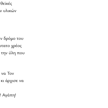
θεϊκές
ων υλικών
ον δρόμο του
ώτατο χρέος
ι την ύλη που
, να Τον
 κι άρχισε να
! Αγάπη!