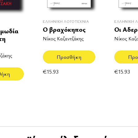
ΕΛΛΗΝΙΚΉ ΛΟΓΟΤΕΧΝΊΑ
ΕΛΛΗΝΙΚΉ 
Ο βραχόκηπος
Οι Αδε
ωμωδία
τη
Νίκος Καζαντζάκης
Νίκος Καζ
τζάκης
Προσθήκη
Προ
€
15.93
€
15.93
θήκη