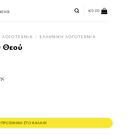
μενα
€
0.00
ΛΟΓΟΤΕΧΝΊΑ
/
ΕΛΛΗΝΙΚΉ ΛΟΓΟΤΕΧΝΊΑ
υ Θεού
ης
α
ΠΡΟΣΘΉΚΗ ΣΤΟ ΚΑΛΆΘΙ