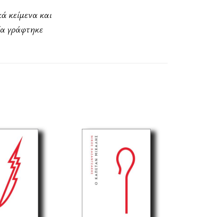
κά κείμενα και
οία γράφτηκε