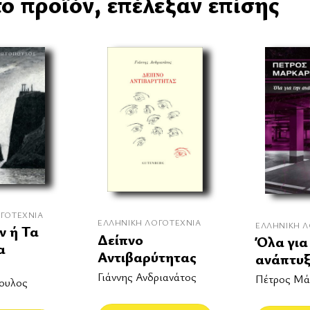
ο προϊόν, επέλεξαν επίσης
ΓΟΤΕΧΝΊΑ
ΕΛΛΗΝΙΚΉ ΛΟΓΟΤΕΧΝΊΑ
ΕΛΛΗΝΙΚΉ Λ
ν ή Τα
Δείπνο
Όλα για
α
Αντιβαρύτητας
ανάπτυ
Γιάννης Ανδριανάτος
Πέτρος Μά
ουλος