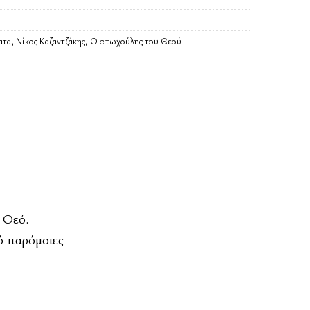
ατα
,
Νίκος Καζαντζάκης
,
Ο φτωχούλης του Θεού
 Θεό.
ό παρόμοιες