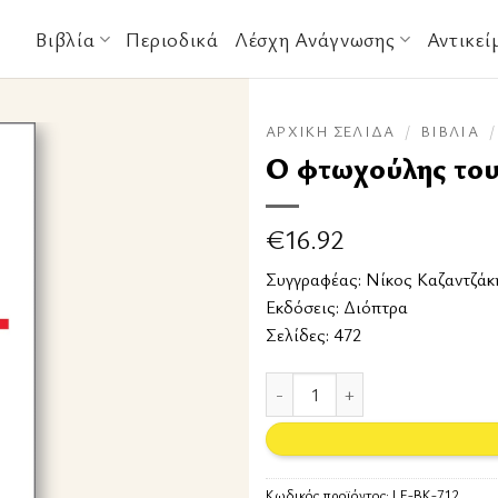
Βιβλία
Περιοδικά
Λέσχη Ανάγνωσης
Αντικεί
ΑΡΧΙΚΉ ΣΕΛΊΔΑ
/
ΒΙΒΛΊΑ
/
Ο φτωχούλης το
€
16.92
Συγγραφέας:
Νίκος Καζαντζάκ
Εκδόσεις:
Διόπτρα
Σελίδες: 472
Ο φτωχούλης του Θεού ποσότητ
Κωδικός προϊόντος:
LF-BK-712