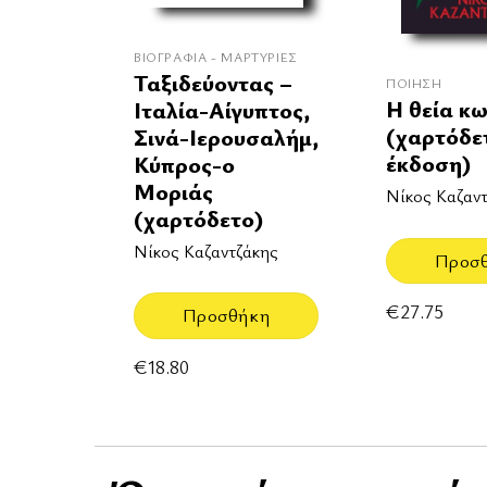
ΒΙΟΓΡΑΦΊΑ - ΜΑΡΤΥΡΊΕΣ
Ταξιδεύοντας –
ΠΟΊΗΣΗ
Η θεία κ
Ιταλία-Αίγυπτος,
(χαρτόδε
Σινά-Ιερουσαλήμ,
έκδοση)
Κύπρος-ο
Μοριάς
Νίκος Καζαν
(χαρτόδετο)
Νίκος Καζαντζάκης
Προσ
€
27.75
Προσθήκη
€
18.80