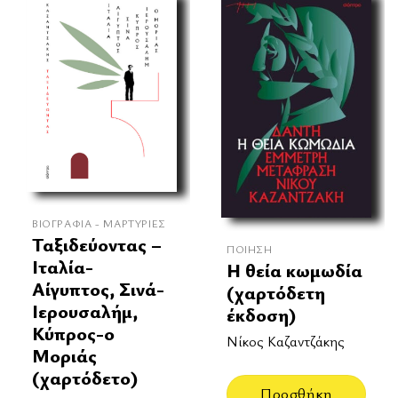
ΒΙΟΓΡΑΦΊΑ - ΜΑΡΤΥΡΊΕΣ
Ταξιδεύοντας –
ΠΟΊΗΣΗ
Ιταλία-
Η θεία κωμωδία
Αίγυπτος, Σινά-
(χαρτόδετη
Ιερουσαλήμ,
έκδοση)
Κύπρος-ο
Νίκος Καζαντζάκης
Μοριάς
(χαρτόδετο)
Προσθήκη