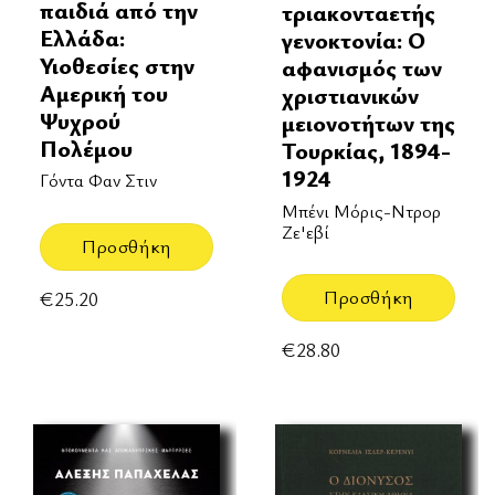
παιδιά από την
τριακονταετής
Ελλάδα:
γενοκτονία: Ο
Υιοθεσίες στην
αφανισμός των
Αμερική του
χριστιανικών
Ψυχρού
μειονοτήτων της
Πολέμου
Τουρκίας, 1894-
1924
Γόντα Φαν Στιν
Μπένι Μόρις-Ντρορ
Ζε'εβί
Προσθήκη
Προσθήκη
€
25.20
€
28.80