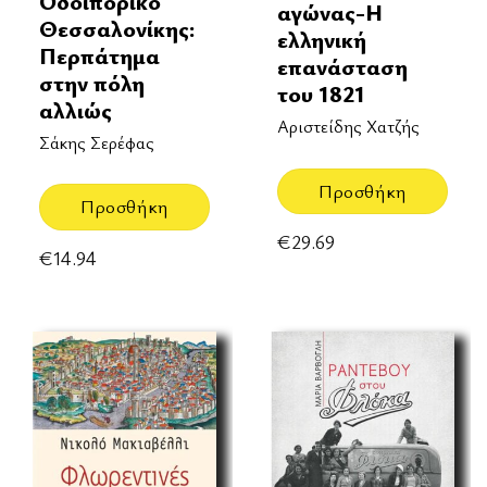
Οδοιπορικό
αγώνας-Η
Θεσσαλονίκης:
ελληνική
Περπάτημα
επανάσταση
στην πόλη
του 1821
αλλιώς
Αριστείδης Χατζής
Σάκης Σερέφας
Προσθήκη
Προσθήκη
€
29.69
€
14.94