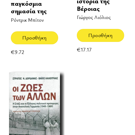
ιστορία της
παγκόσμια
Βέροιας
σημασία της
Γιώργος Λιόλιος
Ρόντρικ Μπίτον
Προσθήκη
Προσθήκη
€
17.17
€
9.72